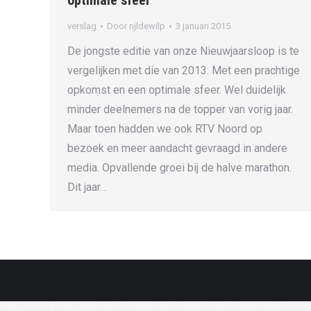
optimale sfeer
verslag
Door
njldewilp
3 januari 2015
De jongste editie van onze Nieuwjaarsloop is te
vergelijken met die van 2013. Met een prachtige
opkomst en een optimale sfeer. Wel duidelijk
minder deelnemers na de topper van vorig jaar.
Maar toen hadden we ook RTV Noord op
bezoek en meer aandacht gevraagd in andere
media. Opvallende groei bij de halve marathon.
Dit jaar…