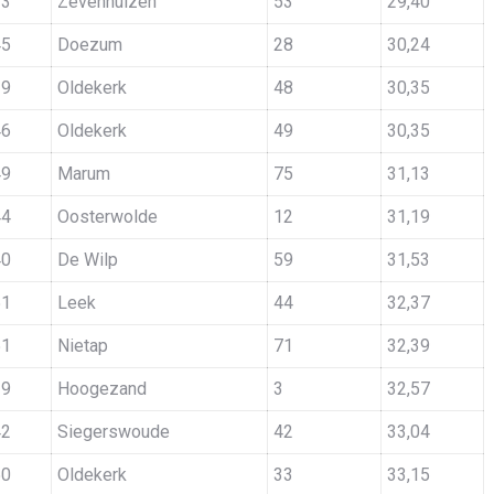
73
Zevenhuizen
53
29,40
45
Doezum
28
30,24
39
Oldekerk
48
30,35
46
Oldekerk
49
30,35
49
Marum
75
31,13
44
Oosterwolde
12
31,19
40
De Wilp
59
31,53
51
Leek
44
32,37
51
Nietap
71
32,39
39
Hoogezand
3
32,57
42
Siegerswoude
42
33,04
50
Oldekerk
33
33,15