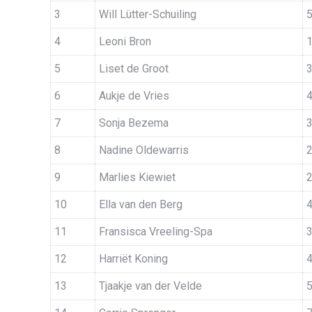
3
Will Lütter-Schuiling
4
Leoni Bron
5
Liset de Groot
6
Aukje de Vries
7
Sonja Bezema
8
Nadine Oldewarris
9
Marlies Kiewiet
10
Ella van den Berg
11
Fransisca Vreeling-Spa
12
Harriët Koning
13
Tjaakje van der Velde