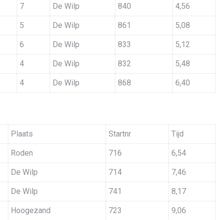
7
De Wilp
840
4,56
5
De Wilp
861
5,08
6
De Wilp
833
5,12
4
De Wilp
832
5,48
4
De Wilp
868
6,40
Plaats
Startnr
Tijd
Roden
716
6,54
De Wilp
714
7,46
De Wilp
741
8,17
Hoogezand
723
9,06