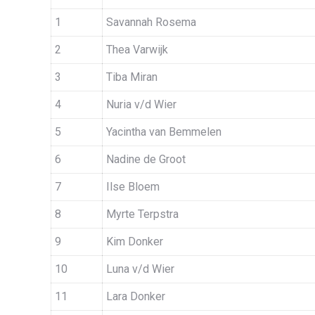
1
Savannah Rosema
2
Thea Varwijk
3
Tiba Miran
4
Nuria v/d Wier
5
Yacintha van Bemmelen
6
Nadine de Groot
7
Ilse Bloem
8
Myrte Terpstra
9
Kim Donker
10
Luna v/d Wier
11
Lara Donker