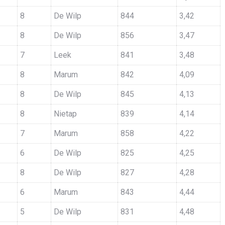
8
De Wilp
844
3,42
8
De Wilp
856
3,47
7
Leek
841
3,48
8
Marum
842
4,09
8
De Wilp
845
4,13
8
Nietap
839
4,14
7
Marum
858
4,22
6
De Wilp
825
4,25
8
De Wilp
827
4,28
6
Marum
843
4,44
5
De Wilp
831
4,48