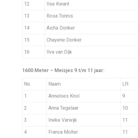
12
Ilse Kwant
13
Rosa Tonnis
14
Aicha Donker
15
Chayene Donker
16
Ilva van Dijk
1600 Meter – Meisjes 9 t/m 11 jaar:
No.
Naam
Lft
1
Anneloes Knol
9
2
Anna Tegelaar
10
3
Ineke Varwijk
11
4
Franca Molter
11