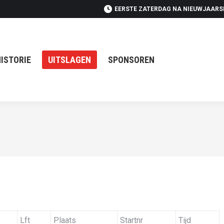
EERSTE ZATERDAG NA NIEUWJAAR
UITSLAGEN
SPONSOREN
ISTORIE
UITSLAGEN
SPONSOREN
Lft
Plaats
Startnr
Tijd