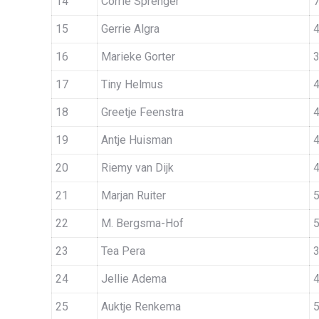
14
Corrie Sprenger
15
Gerrie Algra
16
Marieke Gorter
17
Tiny Helmus
18
Greetje Feenstra
19
Antje Huisman
20
Riemy van Dijk
21
Marjan Ruiter
22
M. Bergsma-Hof
23
Tea Pera
24
Jellie Adema
25
Auktje Renkema