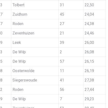
53
Tolbert
31
22,50
17
Zuidhorn
45
24,04
37
Roden
27
24,38
40
Zevenhuizen
21
24,46
39
Leek
39
26,00
23
De Wilp
2
26,08
25
De Wilp
57
26,15
48
Oosterwolde
11
26,19
38
Siegerswoude
41
27,38
42
Roden
56
27,44
59
De Wilp
7
29,23