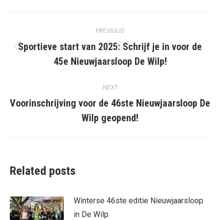
Post
PREVIOUS
navigation
Sportieve start van 2025: Schrijf je in voor de
Previous
45e Nieuwjaarsloop De Wilp!
post:
NEXT
Voorinschrijving voor de 46ste Nieuwjaarsloop De
Next
Wilp geopend!
post:
Related posts
Winterse 46ste editie Nieuwjaarsloop
in De Wilp