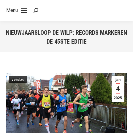
Menu
Search:
NIEUWJAARSLOOP DE WILP: RECORDS MARKEREN
DE 45STE EDITIE
Je bent hier:
verslag
jan
4
2025
k