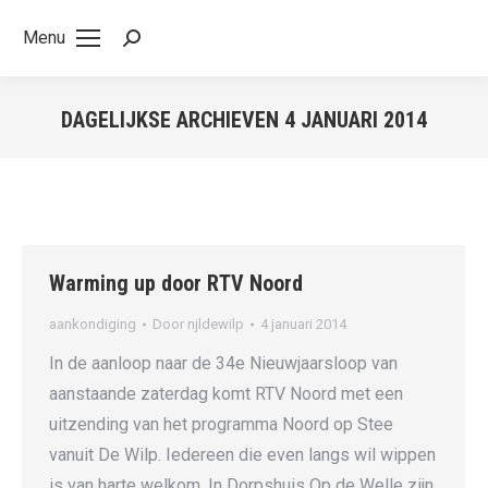
Menu
Search:
DAGELIJKSE ARCHIEVEN
4 JANUARI 2014
Je bent hier:
Warming up door RTV Noord
aankondiging
Door
njldewilp
4 januari 2014
In de aanloop naar de 34e Nieuwjaarsloop van
k
aanstaande zaterdag komt RTV Noord met een
uitzending van het programma Noord op Stee
vanuit De Wilp. Iedereen die even langs wil wippen
is van harte welkom. In Dorpshuis Op de Welle zijn